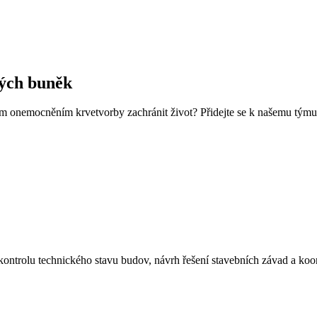
ných buněk
kým onemocněním krvetvorby zachránit život? Přidejte se k našemu tým
ontrolu technického stavu budov, návrh řešení stavebních závad a koor