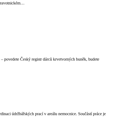
zdravotnickém…
u – povedete Český registr dárců krvetvorných buněk, budete
dinaci údržbářských prací v areálu nemocnice. Součástí práce je