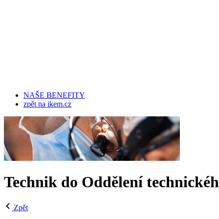
NAŠE BENEFITY
zpět na ikem.cz
Technik do Oddělení technickéh
Zpět