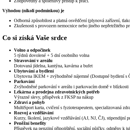
Zodpovědný a spolehlivý přístup k práci.
Výhodou (nikoli podmínkou) je
Odborná způsobilost a platná osvědčení (plynová zařízení, tlak
Zkušenosti s provozem nemocnice nebo jiného nepřetržitého p
Co si získá Vaše srdce
Volno a odpočinek
5 týdnů dovolené + 5 dní osobního volna
Stravování v areálu
Dotovaná jídelna, kantýna, kavárna a bufet
Ubytování a bydlení
Ubytovna IKEM + zvýhodněné nájemné (Dostupné bydlení s Č
Parkování
Zvýhodněné parkování v areálu i parkovacím domě v blízkost
Lékárna a prodejna zdravotnických potřeb
Výrazné slevy, příspěvek z FKSP na nákup
Zdraví a pohyb
MultiSport karta, cvičení s fyzioterapeutem, specializovaná zdr
Rozvoj a vzdělávání
Kurzy, školení, jazykové vzdělávání (AJ, NJ, ČJ), stipendijní p
Peněžní benefity
Příspěvek na penzijní připojištění, sociální půjčky, odměny k ju