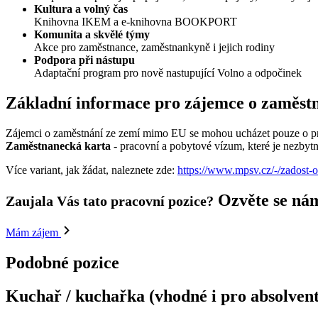
Kultura a volný čas
Knihovna IKEM a e-knihovna BOOKPORT
Komunita a skvělé týmy
Akce pro zaměstnance, zaměstnankyně i jejich rodiny
Podpora při nástupu
Adaptační program pro nově nastupující Volno a odpočinek
Základní informace pro zájemce o zaměst
Zájemci o zaměstnání ze zemí mimo EU se mohou ucházet pouze o pra
Zaměstnanecká karta
- pracovní a pobytové vízum, které je nezbyt
Více variant, jak žádat, naleznete zde:
https://www.mpsv.cz/-/zadost-
Ozvěte se ná
Zaujala Vás tato pracovní pozice?
Mám zájem
Podobné pozice
Kuchař / kuchařka (vhodné i pro absolvent