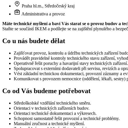
Praha hl.m., Středočeský kraj
Administrativa a provoz
Máte technické myšlení a baví Vás starat se o provoz budov a te
Staňte se součástí IKEM a podílejte se na zajištění plynulého a bez
Co u nás budete dělat
Zajišťovat provoz, kontrolu a údržbu technických zařízení bud
Provádět pravidelné kontroly technického stavu zařízení, vyhod
Operativně řešit poruchy a havarijní stavy technických zařízení.
Spolupracovat s externími dodavateli při servisu, revizích a opr
Vést základní technickou dokumentaci, provozní záznamy a evi
Komunikovat s provozem nemocnice (oddělení, lékaři, sestry) 
Co od Vás budeme potřebovat
Středoškolské vzdělání technického směru.
Orientaci v technických zařízeních budov.
Orientaci technické dokumentaci a výkresech.
Schopnost samostatně řešit provozní a technické problémy.
Manuální zručnost a technické myšlení.