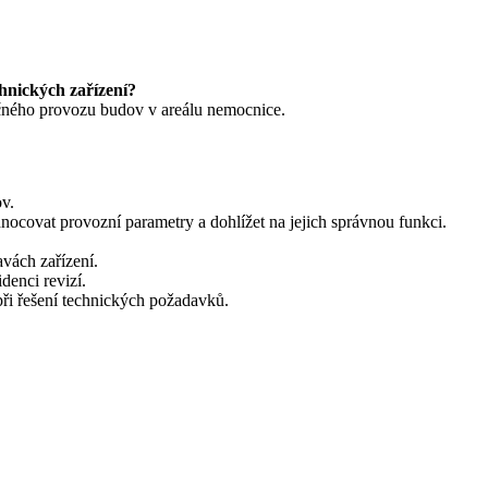
chnických zařízení?
pečného provozu budov v areálu nemocnice.
ov.
nocovat provozní parametry a dohlížet na jejich správnou funkci.
avách zařízení.
denci revizí.
při řešení technických požadavků.