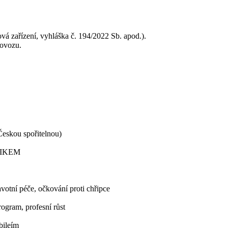
ová zařízení, vyhláška č. 194/2022 Sb. apod.).
rovozu.
eskou spořitelnou)
i IKEM
avotní péče, očkování proti chřipce
rogram, profesní růst
bileím