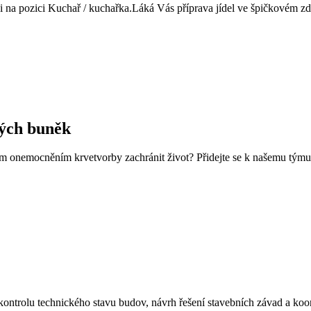
na pozici Kuchař / kuchařka.Láká Vás příprava jídel ve špičkovém 
ných buněk
kým onemocněním krvetvorby zachránit život? Přidejte se k našemu tým
ontrolu technického stavu budov, návrh řešení stavebních závad a koor