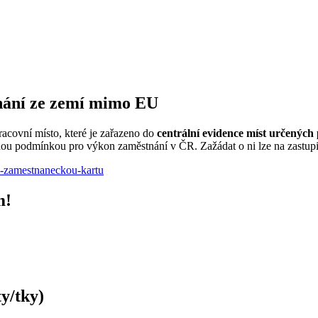
nání ze zemí mimo EU
covní místo, které je zařazeno do
centrální evidence míst určených
nou podmínkou pro výkon zaměstnání v ČR. Zažádat o ni lze na zastupit
o-zamestnaneckou-kartu
m!
y/tky)