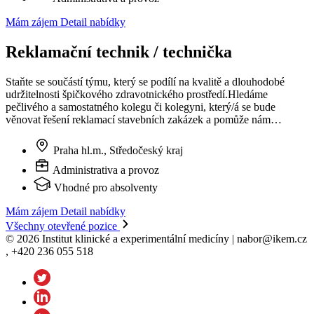
Mám zájem
Detail nabídky
Reklamační technik / technička
Staňte se součástí týmu, který se podílí na kvalitě a dlouhodobé
udržitelnosti špičkového zdravotnického prostředí.Hledáme
pečlivého a samostatného kolegu či kolegyni, který/á se bude
věnovat řešení reklamací stavebních zakázek a pomůže nám…
Praha hl.m., Středočeský kraj
Administrativa a provoz
Vhodné pro absolventy
Mám zájem
Detail nabídky
Všechny otevřené pozice
© 2026 Institut klinické a experimentální medicíny | nabor@ikem.cz
, +420 236 055 518