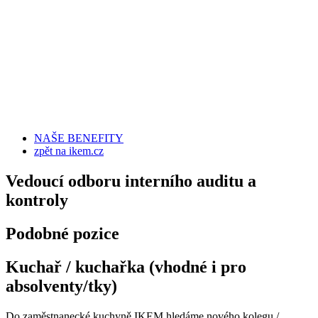
NAŠE BENEFITY
zpět na ikem.cz
Vedoucí odboru interního auditu a
kontroly
Podobné pozice
Kuchař / kuchařka (vhodné i pro
absolventy/tky)
Do zaměstnanecké kuchyně IKEM hledáme nového kolegu /