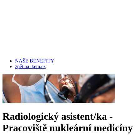
NAŠE BENEFITY
zpět na ikem.cz
Radiologický asistent/ka -
Pracoviště nukleární medicíny