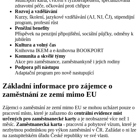
MultiSport karta, cvičení s fyzioterapeutem, specializovaná
zdravotní péče, očkování proti chřipce
Rozvoj a vzdělávání
Kurzy, školení, jazykové vzdělávání (AJ, NJ, ČJ), stipendijní
program, profesní růst
Peněžní benefity
Příspěvek na penzijní připojištění, sociální půjčky, odměny k
jubileím
Kultura a volný čas
Knihovna IKEM a e-knihovna BOOKPORT
Komunita a skvělé týmy
Akce pro zaměstnance, zaměstnankyně i jejich rodiny
Podpora při nástupu
Adaptační program pro nově nastupující
Základní informace pro zájemce o
zaměstnání ze zemí mimo EU
Zájemci o zaměstnání ze zemí mimo EU se mohou ucházet pouze o
pracovní místo, které je zařazeno do
centrální evidence míst
určených pro zaměstnanecké karty
a je neobsazené více než 1
měsíc.
Zaměstnanecká karta
- pracovní a pobytové vízum, které je
nezbytnou podmínkou pro výkon zaměstnání v ČR. Zažádat o ni lze
na zastupitelském úřadu České republiky ve své vlasti.