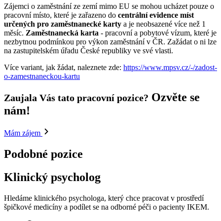
Zájemci o zaměstnání ze zemí mimo EU se mohou ucházet pouze o
pracovní místo, které je zařazeno do
centrální evidence míst
určených pro zaměstnanecké karty
a je neobsazené více než 1
měsíc.
Zaměstnanecká karta
- pracovní a pobytové vízum, které je
nezbytnou podmínkou pro výkon zaměstnání v ČR. Zažádat o ni lze
na zastupitelském úřadu České republiky ve své vlasti.
Více variant, jak žádat, naleznete zde:
https://www.mpsv.cz/-/zadost-
o-zamestnaneckou-kartu
Ozvěte se
Zaujala Vás tato pracovní pozice?
nám!
Mám zájem
Podobné pozice
Klinický psycholog
Hledáme klinického psychologa, který chce pracovat v prostředí
špičkové medicíny a podílet se na odborné péči o pacienty IKEM.