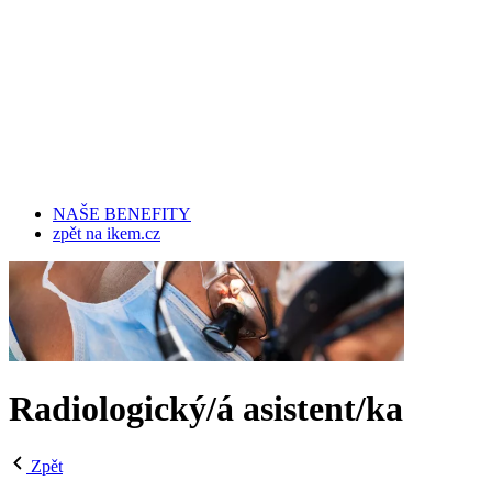
NAŠE BENEFITY
zpět na ikem.cz
Radiologický/á asistent/ka
Zpět