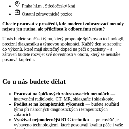
Praha hl.m., Středočeský kraj
Ostatní zdravotnické pozice
Chcete pracovat v prostředí, kde moderní zobrazovací metody
nejsou jen rutina, ale příležitost k odbornému růstu?
U nás budete součástí týmu, který propojuje špičkovou technologii,
precizní diagnostiku a týmovou spolupráci. Každý den se zapojíte
do výkonů, které mají skutečný dopad na péči o pacienty – a
zároveň budete rozvíjet své dovednosti
v oboru, který se neustále
posouvá kupředu.
Co u nás budete dělat
Pracovat na špičkových zobrazovacích metodách
—
intervenční radiologie, CT, MR, skiagrafie i skiaskopie.
Podílet se na komplexních výkonech
— budete součástí
týmu při náročných diagnostických i terapeutických
zákrocích.
Využívat nejmodernější RTG techniku
— pracoviště je
vybaveno technologiemi, které posouvají kvalitu péče i vaše