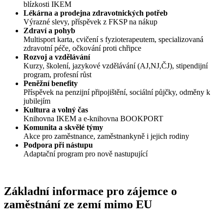
blízkosti IKEM
Lékárna a prodejna zdravotnických potřeb
Výrazné slevy, příspěvek z FKSP na nákup
Zdraví a pohyb
Multisport karta, cvičení s fyzioterapeutem, specializovaná
zdravotní péče, očkování proti chřipce
Rozvoj a vzdělávání
Kurzy, školení, jazykové vzdělávání (AJ,NJ,ČJ), stipendijní
program, profesní růst
Peněžní benefity
Příspěvek na penzijní připojištění, sociální půjčky, odměny k
jubilejím
Kultura a volný čas
Knihovna IKEM a e-knihovna BOOKPORT
Komunita a skvělé týmy
Akce pro zaměstnance, zaměstnankyně i jejich rodiny
Podpora při nástupu
Adaptační program pro nově nastupující
Základní informace pro zájemce o
zaměstnání ze zemí mimo EU