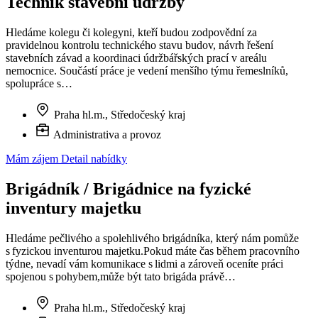
Technik stavební údržby
Hledáme kolegu či kolegyni, kteří budou zodpovědní za
pravidelnou kontrolu technického stavu budov, návrh řešení
stavebních závad a koordinaci údržbářských prací v areálu
nemocnice. Součástí práce je vedení menšího týmu řemeslníků,
spolupráce s…
Praha hl.m., Středočeský kraj
Administrativa a provoz
Mám zájem
Detail nabídky
Brigádník / Brigádnice na fyzické
inventury majetku
Hledáme pečlivého a spolehlivého brigádníka, který nám pomůže
s fyzickou inventurou majetku.Pokud máte čas během pracovního
týdne, nevadí vám komunikace s lidmi a zároveň oceníte práci
spojenou s pohybem,může být tato brigáda právě…
Praha hl.m., Středočeský kraj