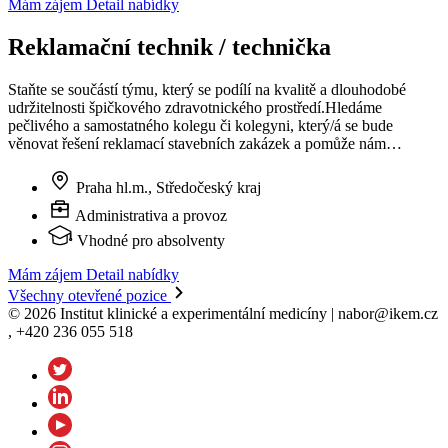
Mám zájem
Detail nabídky
Reklamační technik / technička
Staňte se součástí týmu, který se podílí na kvalitě a dlouhodobé
udržitelnosti špičkového zdravotnického prostředí.Hledáme
pečlivého a samostatného kolegu či kolegyni, který/á se bude
věnovat řešení reklamací stavebních zakázek a pomůže nám…
Praha hl.m., Středočeský kraj
Administrativa a provoz
Vhodné pro absolventy
Mám zájem
Detail nabídky
Všechny otevřené pozice
© 2026 Institut klinické a experimentální medicíny | nabor@ikem.cz
, +420 236 055 518