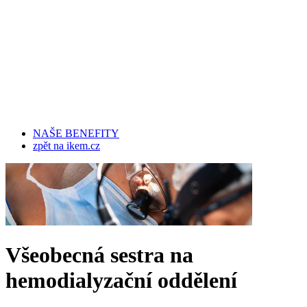
NAŠE BENEFITY
zpět na ikem.cz
Všeobecná sestra na
hemodialyzační oddělení