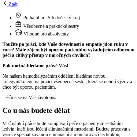
Zpět
Praha hl.m., Středočeský kraj
Všeobecné a praktické sestry
Vhodné pro absolventy
T
oužíte po práci, kde Vaše dovednosti a empatie jdou ruku v
ruce?
Máte zájem být oporou pacientům vyžadujícím odbornou
péči a citlivý přístup v náročných chvílích?
Pak možná hledáme právě Vás!
Na našem hemodialyzačním oddělení hledáme novou
kolegyni/kolegu na pozici všeobecná sestra, která se nebojí výzev a
chce být oporou pacientům.
Těšíme se na Váš životopis.
Co u nás budete dělat
Vaší náplní práce bude komplexní péče o pacienty se selháním
ledvin, kteří jsou léčeni eliminačními metodami. Budete pracovat s
vysoce specializovanou eliminační a monitorovací technikou,