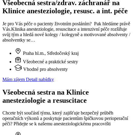
Všeobecná sestra/zdrav. záchranář na
Klinice anesteziologie, resusc. a int. péče
Je pro Vás péče o pacienty životním posláním? Pak hledáme právě
Vás.Klinika anesteziologie, resuscitace a intenzivní péče rozšiřuje
svůj tým a hledá nové kolegy / kolegyně a motivované absolventy /
absolventky se…
Praha hl.m., Středočeský kraj
Všeobecné a praktické sestry
Vhodné pro absolventy
Mám zájem
Detail nabídky
Všeobecná sestra na Klinice
anesteziologie a resuscitace
Chcete být součástí týmu, který zajišťuje bezpečný průběh
operačních výkonů a poskytuje pacientům špičkovou perioperační
péči? Přidejte se k našemu anesteziologickému pracovišti