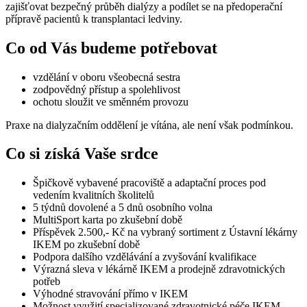
zajišťovat bezpečný průběh dialýzy a podílet se na předoperační
přípravě pacientů k transplantaci ledviny.
Co od Vás budeme potřebovat
vzdělání v oboru všeobecná sestra
zodpovědný přístup a spolehlivost
ochotu sloužit ve směnném provozu
Praxe na dialyzačním oddělení je vítána, ale není však podmínkou.
Co si získá Vaše srdce
Špičkově vybavené pracoviště a adaptační proces pod
vedením kvalitních školitelů
5 týdnů dovolené a 5 dnů osobního volna
MultiSport karta po zkušební době
Příspěvek 2.500,- Kč na vybraný sortiment z Ústavní lékárny
IKEM po zkušební době
Podpora dalšího vzdělávání a zvyšování kvalifikace
Výrazná sleva v lékárně IKEM a prodejně zdravotnických
potřeb
Výhodné stravování přímo v IKEM
Možnost využití specializované zdravotnické péče IKEM