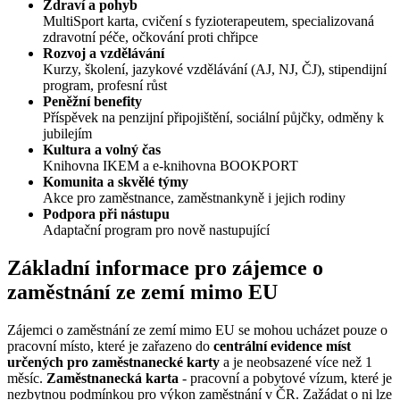
Zdraví a pohyb
MultiSport karta, cvičení s fyzioterapeutem, specializovaná
zdravotní péče, očkování proti chřipce
Rozvoj a vzdělávání
Kurzy, školení, jazykové vzdělávání (AJ, NJ, ČJ), stipendijní
program, profesní růst
Peněžní benefity
Příspěvek na penzijní připojištění, sociální půjčky, odměny k
jubilejím
Kultura a volný čas
Knihovna IKEM a e-knihovna BOOKPORT
Komunita a skvělé týmy
Akce pro zaměstnance, zaměstnankyně i jejich rodiny
Podpora při nástupu
Adaptační program pro nově nastupující
Základní informace pro zájemce o
zaměstnání ze zemí mimo EU
Zájemci o zaměstnání ze zemí mimo EU se mohou ucházet pouze o
pracovní místo, které je zařazeno do
centrální evidence míst
určených pro zaměstnanecké karty
a je neobsazené více než 1
měsíc.
Zaměstnanecká karta
- pracovní a pobytové vízum, které je
nezbytnou podmínkou pro výkon zaměstnání v ČR. Zažádat o ni lze