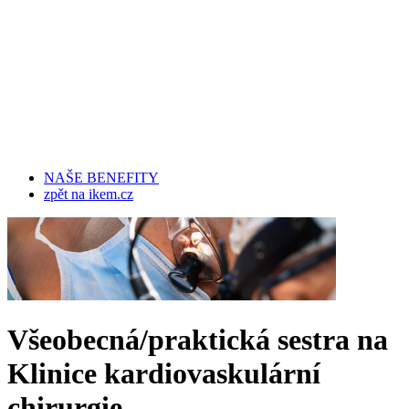
NAŠE BENEFITY
zpět na ikem.cz
Všeobecná/praktická sestra na
Klinice kardiovaskulární
chirurgie