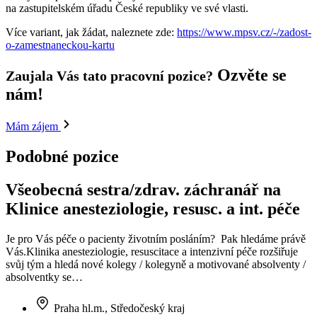
na zastupitelském úřadu České republiky ve své vlasti.
Více variant, jak žádat, naleznete zde:
https://www.mpsv.cz/-/zadost-
o-zamestnaneckou-kartu
Ozvěte se
Zaujala Vás tato pracovní pozice?
nám!
Mám zájem
Podobné pozice
Všeobecná sestra/zdrav. záchranář na
Klinice anesteziologie, resusc. a int. péče
Je pro Vás péče o pacienty životním posláním? Pak hledáme právě
Vás.Klinika anesteziologie, resuscitace a intenzivní péče rozšiřuje
svůj tým a hledá nové kolegy / kolegyně a motivované absolventy /
absolventky se…
Praha hl.m., Středočeský kraj