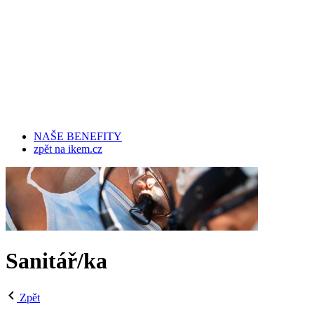
NAŠE BENEFITY
zpět na ikem.cz
Sanitář/ka
Zpět