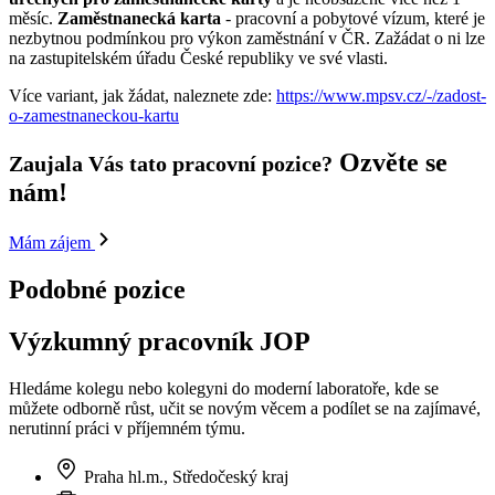
měsíc.
Zaměstnanecká karta
- pracovní a pobytové vízum, které je
nezbytnou podmínkou pro výkon zaměstnání v ČR. Zažádat o ni lze
na zastupitelském úřadu České republiky ve své vlasti.
Více variant, jak žádat, naleznete zde:
https://www.mpsv.cz/-/zadost-
o-zamestnaneckou-kartu
Ozvěte se
Zaujala Vás tato pracovní pozice?
nám!
Mám zájem
Podobné pozice
Výzkumný pracovník JOP
Hledáme kolegu nebo kolegyni do moderní laboratoře, kde se
můžete odborně růst, učit se novým věcem a podílet se na zajímavé,
nerutinní práci v příjemném týmu.
Praha hl.m., Středočeský kraj