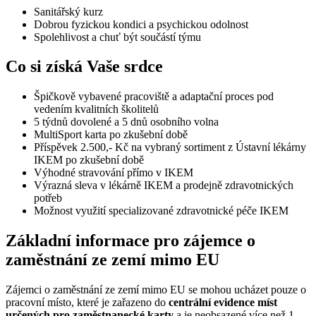
Sanitářský kurz
Dobrou fyzickou kondici a psychickou odolnost
Spolehlivost a chuť být součástí týmu
Co si získá Vaše srdce
Špičkově vybavené pracoviště a adaptační proces pod
vedením kvalitních školitelů
5 týdnů dovolené a 5 dnů osobního volna
MultiSport karta po zkušební době
Příspěvek 2.500,- Kč na vybraný sortiment z Ústavní lékárny
IKEM po zkušební době
Výhodné stravování přímo v IKEM
Výrazná sleva v lékárně IKEM a prodejně zdravotnických
potřeb
Možnost využití specializované zdravotnické péče IKEM
Základní informace pro zájemce o
zaměstnání ze zemí mimo EU
Zájemci o zaměstnání ze zemí mimo EU se mohou ucházet pouze o
pracovní místo, které je zařazeno do
centrální evidence míst
určených pro zaměstnanecké karty
a je neobsazené více než 1