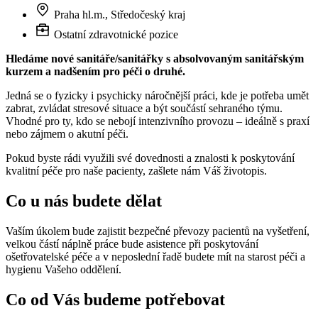
Praha hl.m., Středočeský kraj
Ostatní zdravotnické pozice
Hledáme nové sanitáře/sanitářky s absolvovaným sanitářským
kurzem a nadšením pro péči o druhé.
Jedná se o fyzicky i psychicky náročnější práci, kde je potřeba umět
zabrat, zvládat stresové situace a být součástí sehraného týmu.
Vhodné pro ty, kdo se nebojí intenzivního provozu – ideálně s praxí
nebo zájmem o akutní péči.
Pokud byste rádi využili své dovednosti a znalosti k poskytování
kvalitní péče pro naše pacienty, zašlete nám Váš životopis.
Co u nás budete dělat
Vaším úkolem bude zajistit bezpečné převozy pacientů na vyšetření,
v
elkou částí náplně práce bude asistence při poskytování
ošetřovatelské péče a v
neposlední řadě budete mít na starost péči a
hygienu Vašeho oddělení.
Co od Vás budeme potřebovat