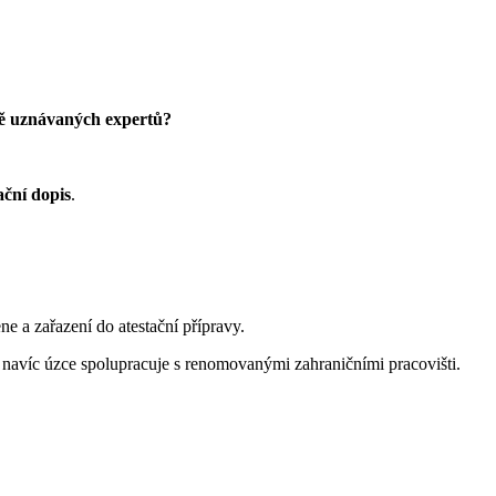
ně uznávaných expertů?
ační dopis
.
e a zařazení do atestační přípravy.
navíc úzce spolupracuje s renomovanými zahraničními pracovišti.