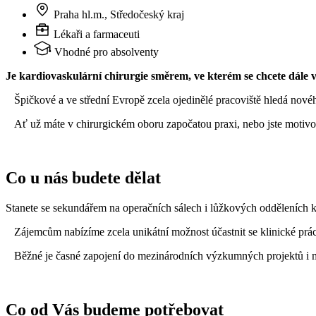
Praha hl.m., Středočeský kraj
Lékaři a farmaceuti
Vhodné pro absolventy
Je kardiovaskulární chirurgie směrem, ve kterém se chcete dále
Špičkové a ve střední Evropě zcela ojedinělé pracoviště hledá novéh
Ať už máte v chirurgickém oboru započatou praxi, nebo jste motiv
Co u nás budete dělat
Stanete se sekundářem na operačních sálech i lůžkových odděleních kli
Zájemcům nabízíme zcela unikátní možnost účastnit se klinické prá
Běžné je časné zapojení do mezinárodních výzkumných projektů i m
Co od Vás budeme potřebovat