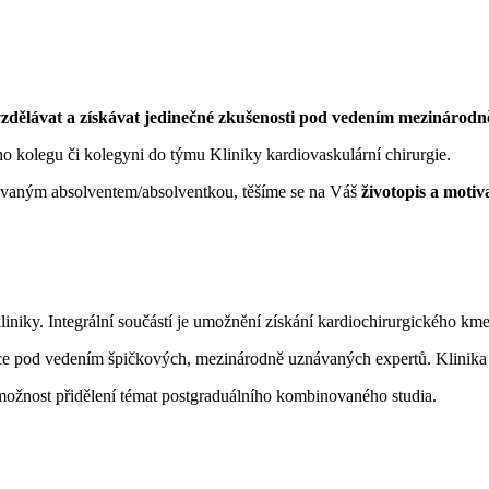
 vzdělávat a získávat jedinečné zkušenosti pod vedením mezinárod
o kolegu či kolegyni do týmu Kliniky kardiovaskulární chirurgie.
ovaným absolventem/absolventkou, těšíme se na Váš
životopis a motiv
niky. Integrální součástí je umožnění získání kardiochirurgického kmen
ce pod vedením špičkových, mezinárodně uznávaných expertů. Klinika 
ožnost přidělení témat postgraduálního kombinovaného studia.