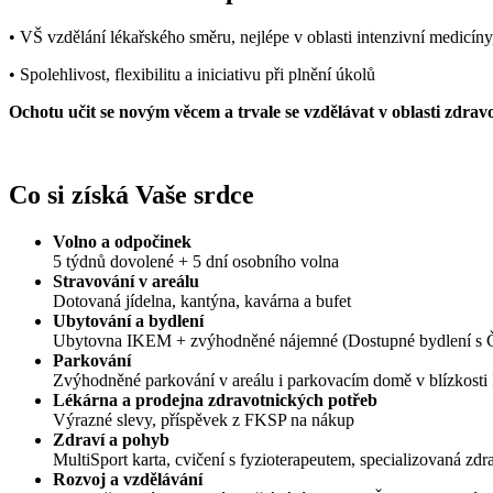
• VŠ vzdělání lékařského směru, nejlépe v oblasti intenzivní medicíny,
• Spolehlivost, flexibilitu a iniciativu při plnění úkolů
Ochotu učit se novým věcem a trvale se vzdělávat v oblasti zdra
Co si získá Vaše srdce
Volno a odpočinek
5 týdnů dovolené + 5 dní osobního volna
Stravování v areálu
Dotovaná jídelna, kantýna, kavárna a bufet
Ubytování a bydlení
Ubytovna IKEM + zvýhodněné nájemné (Dostupné bydlení s Č
Parkování
Zvýhodněné parkování v areálu i parkovacím domě v blízkost
Lékárna a prodejna zdravotnických potřeb
Výrazné slevy, příspěvek z FKSP na nákup
Zdraví a pohyb
MultiSport karta, cvičení s fyzioterapeutem, specializovaná zdr
Rozvoj a vzdělávání