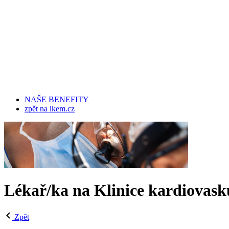
NAŠE BENEFITY
zpět na ikem.cz
Lékař/ka na Klinice kardiovasku
Zpět