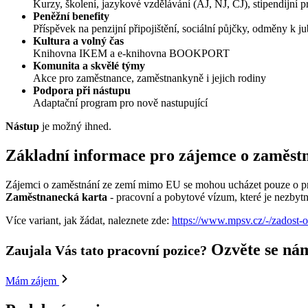
Kurzy, školení, jazykové vzdělávání (AJ, NJ, ČJ), stipendijní p
Peněžní benefity
Příspěvek na penzijní připojištění, sociální půjčky, odměny k ju
Kultura a volný čas
Knihovna IKEM a e-knihovna BOOKPORT
Komunita a skvělé týmy
Akce pro zaměstnance, zaměstnankyně i jejich rodiny
Podpora při nástupu
Adaptační program pro nově nastupující
Nástup
je možný ihned.
Základní informace pro zájemce o zaměst
Zájemci o zaměstnání ze zemí mimo EU se mohou ucházet pouze o pra
Zaměstnanecká karta
- pracovní a pobytové vízum, které je nezbyt
Více variant, jak žádat, naleznete zde:
https://www.mpsv.cz/-/zadost-
Ozvěte se ná
Zaujala Vás tato pracovní pozice?
Mám zájem