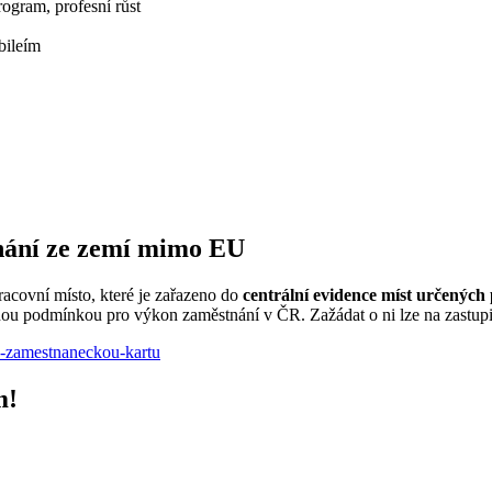
rogram, profesní růst
bileím
nání ze zemí mimo EU
covní místo, které je zařazeno do
centrální evidence míst určených
nou podmínkou pro výkon zaměstnání v ČR. Zažádat o ni lze na zastupit
o-zamestnaneckou-kartu
m!