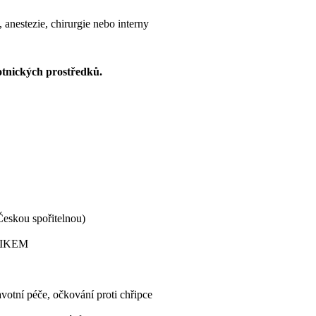
 anestezie, chirurgie nebo interny
votnických prostředků.
eskou spořitelnou)
i IKEM
avotní péče, očkování proti chřipce