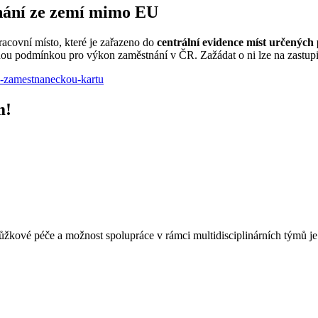
nání ze zemí mimo EU
covní místo, které je zařazeno do
centrální evidence míst určených
nou podmínkou pro výkon zaměstnání v ČR. Zažádat o ni lze na zastupit
o-zamestnaneckou-kartu
m!
 lůžkové péče a možnost spolupráce v rámci multidisciplinárních týmů