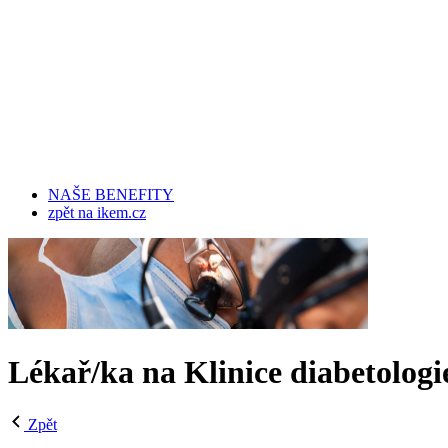
NAŠE BENEFITY
zpět na ikem.cz
Lékař/ka na Klinice diabetologi
Zpět