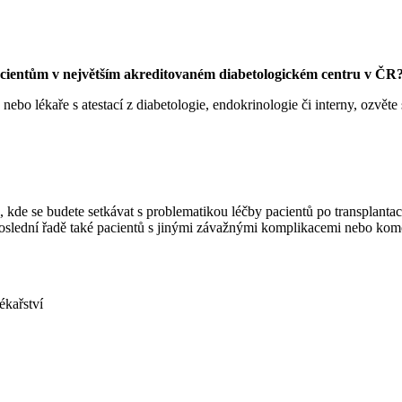
 pacientům v největším akreditovaném diabetologickém centru v ČR
o lékaře s atestací z diabetologie, endokrinologie či interny, ozvěte
 kde se budete setkávat s problematikou léčby pacientů po transplantac
oslední řadě také pacientů s jinými závažnými komplikacemi nebo komo
ékařství