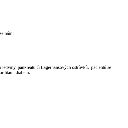
?
 se nám!
i ledviny, pankreatu či Lagerhansových ostrůvků,
pacientů se
rditami diabetu.