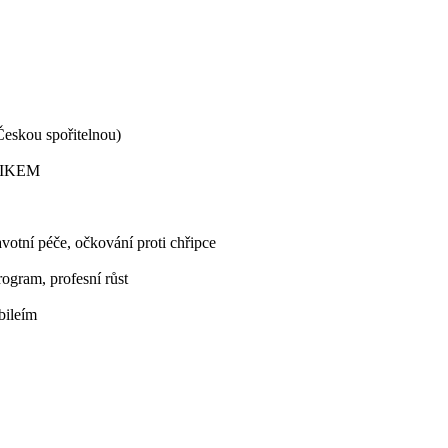
eskou spořitelnou)
i IKEM
avotní péče, očkování proti chřipce
rogram, profesní růst
bileím