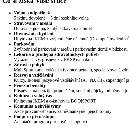
Co si získá Vaše srdce
Volno a odpočinek
5 týdnů dovolené + 5 dní osobního volna
Stravování v areálu
Dotovaná jídelna, kantýna, kavárna a bufet
Ubytování a bydlení
Ubytovna IKEM + zvýhodněné nájemné (Dostupné bydlení s Č
Parkování
Zvýhodněné parkování v areálu i parkovacím domě v blízkost
Lékárna a prodejna zdravotnických potřeb
Výrazné slevy, příspěvek z FKSP na nákup
Zdraví a pohyb
MultiSport karta, cvičení s fyzioterapeutem, specializovaná zdr
Rozvoj a vzdělávání
Kurzy, školení, jazykové vzdělávání (AJ, NJ, ČJ), stipendijní p
Peněžní benefity
Příspěvek na penzijní připojištění, sociální půjčky, odměny k ju
Kultura a volný čas
Knihovna IKEM a e-knihovna BOOKPORT
Komunita a skvělé týmy
Akce pro zaměstnance, zaměstnankyně i jejich rodiny
Podpora při nástupu
Adaptační program pro nově nastupující