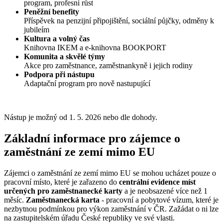
program, profesní růst
Peněžní benefity
Příspěvek na penzijní připojištění, sociální půjčky, odměny k
jubileím
Kultura a volný čas
Knihovna IKEM a e-knihovna BOOKPORT
Komunita a skvělé týmy
Akce pro zaměstnance, zaměstnankyně i jejich rodiny
Podpora při nástupu
Adaptační program pro nově nastupující
Nástup je možný od 1. 5. 2026 nebo dle dohody.
Základní informace pro zájemce o
zaměstnání ze zemí mimo EU
Zájemci o zaměstnání ze zemí mimo EU se mohou ucházet pouze o
pracovní místo, které je zařazeno do
centrální evidence míst
určených pro zaměstnanecké karty
a je neobsazené více než 1
měsíc.
Zaměstnanecká karta
- pracovní a pobytové vízum, které je
nezbytnou podmínkou pro výkon zaměstnání v ČR. Zažádat o ni lze
na zastupitelském úřadu České republiky ve své vlasti.