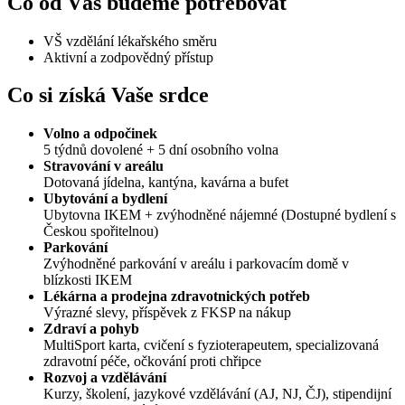
Co od Vás budeme potřebovat
VŠ vzdělání lékařského směru
Aktivní a zodpovědný přístup
Co si získá Vaše srdce
Volno a odpočinek
5 týdnů dovolené + 5 dní osobního volna
Stravování v areálu
Dotovaná jídelna, kantýna, kavárna a bufet
Ubytování a bydlení
Ubytovna IKEM + zvýhodněné nájemné (Dostupné bydlení s
Českou spořitelnou)
Parkování
Zvýhodněné parkování v areálu i parkovacím domě v
blízkosti IKEM
Lékárna a prodejna zdravotnických potřeb
Výrazné slevy, příspěvek z FKSP na nákup
Zdraví a pohyb
MultiSport karta, cvičení s fyzioterapeutem, specializovaná
zdravotní péče, očkování proti chřipce
Rozvoj a vzdělávání
Kurzy, školení, jazykové vzdělávání (AJ, NJ, ČJ), stipendijní