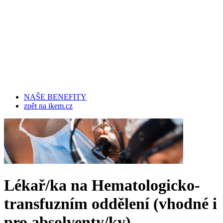
NAŠE BENEFITY
zpět na ikem.cz
Lékař/ka na Hematologicko-
transfuzním oddělení (vhodné i
pro absolventy/ky)