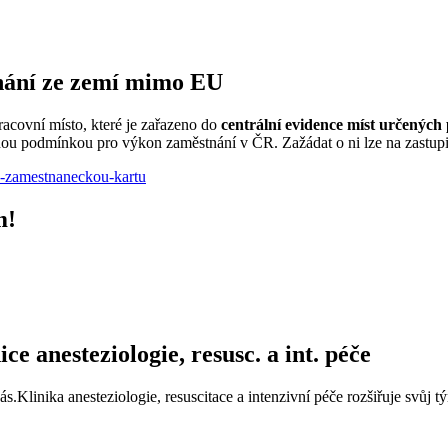
nání ze zemí mimo EU
covní místo, které je zařazeno do
centrální evidence míst určených
nou podmínkou pro výkon zaměstnání v ČR. Zažádat o ni lze na zastupit
o-zamestnaneckou-kartu
m!
e anesteziologie, resusc. a int. péče
Klinika anesteziologie, resuscitace a intenzivní péče rozšiřuje svůj 