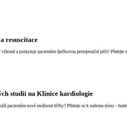
a resuscitace
h výkonů a poskytuje pacientům špičkovou perioperační péči? Přidejte 
ch studií na Klinice kardiologie
áší pacientům nové možnosti léčby? Přidejte se k našemu týmu – budete