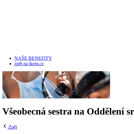
NAŠE BENEFITY
zpět na ikem.cz
Všeobecná sestra na Oddělení sr
Zpět