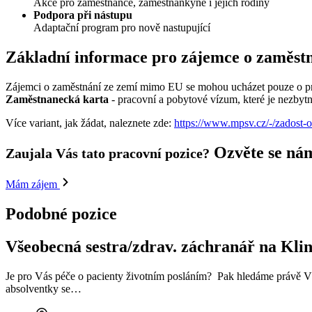
Akce pro zaměstnance, zaměstnankyně i jejich rodiny
Podpora při nástupu
Adaptační program pro nově nastupující
Základní informace pro zájemce o zaměst
Zájemci o zaměstnání ze zemí mimo EU se mohou ucházet pouze o pra
Zaměstnanecká karta
- pracovní a pobytové vízum, které je nezbyt
Více variant, jak žádat, naleznete zde:
https://www.mpsv.cz/-/zadost-
Ozvěte se ná
Zaujala Vás tato pracovní pozice?
Mám zájem
Podobné pozice
Všeobecná sestra/zdrav. záchranář na Klinic
Je pro Vás péče o pacienty životním posláním? Pak hledáme právě Vás.
absolventky se…