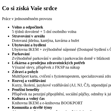
Co si získá Vaše srdce
Práce v jednosměnném provozu
Volno a odpočinek
5 týdnů dovolené + 5 dní osobního volna
Stravování v areálu
Dotovaná jídelna, kantýna, kavárna a bufet
Ubytování a bydlení
Ubytovna IKEM + zvýhodněné nájemné (Dostupné bydlení s Č
Parkování
Zvýhodněné parkování v areálu i parkovacím domě v blízkost
Lékárna a prodejna zdravotnických potřeb
Výrazné slevy, příspěvek z FKSP na nákup
Zdraví a pohyb
MultiSport karta, cvičení s fyzioterapeutem, specializovaná zdr
Rozvoj a vzdělávání
Kurzy, školení, jazykové vzdělávání (AJ, NJ, ČJ), stipendijní p
Peněžní benefity
Příspěvek na penzijní připojištění, sociální půjčky, odměny k ju
Kultura a volný čas
Knihovna IKEM a e-knihovna BOOKPORT
Komunita a skvělé týmy