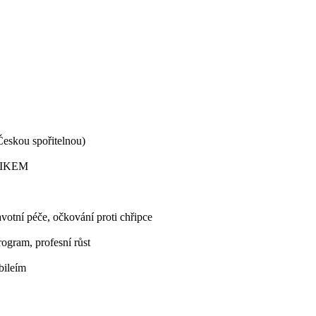
eskou spořitelnou)
i IKEM
avotní péče, očkování proti chřipce
rogram, profesní růst
bileím