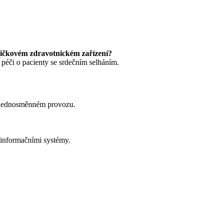
špičkovém zdravotnickém zařízení?
péči o pacienty se srdečním selháním.
v jednosměnném provozu.
 informačními systémy.