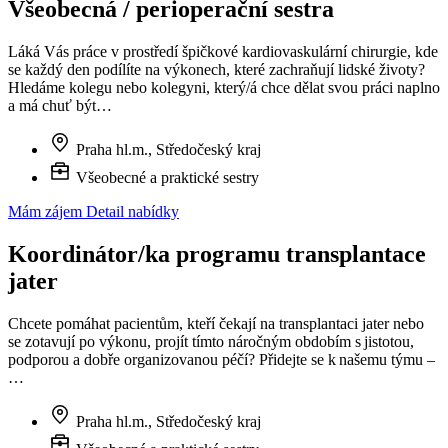
Všeobecná / perioperační sestra
Láká Vás práce v prostředí špičkové kardiovaskulární chirurgie, kde
se každý den podílíte na výkonech, které zachraňují lidské životy?
Hledáme kolegu nebo kolegyni, který/á chce dělat svou práci naplno
a má chuť být…
Praha hl.m., Středočeský kraj
Všeobecné a praktické sestry
Mám zájem
Detail nabídky
Koordinátor/ka programu transplantace
jater
Chcete pomáhat pacientům, kteří čekají na transplantaci jater nebo
se zotavují po výkonu, projít tímto náročným obdobím s jistotou,
podporou a dobře organizovanou péčí? Přidejte se k našemu týmu –
…
Praha hl.m., Středočeský kraj