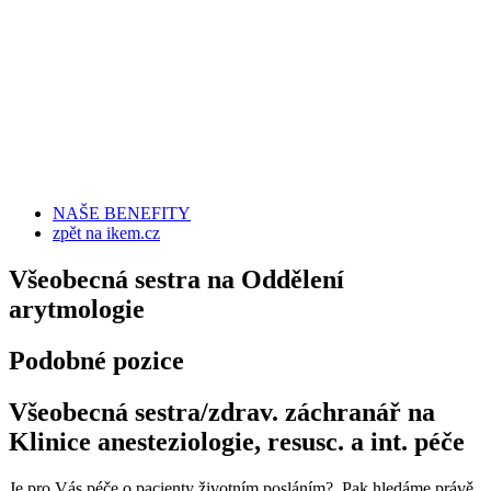
NAŠE BENEFITY
zpět na ikem.cz
Všeobecná sestra na Oddělení
arytmologie
Podobné pozice
Všeobecná sestra/zdrav. záchranář na
Klinice anesteziologie, resusc. a int. péče
Je pro Vás péče o pacienty životním posláním? Pak hledáme právě