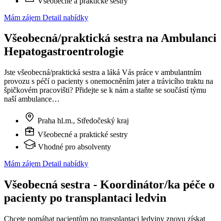
Všeobecné a praktické sestry
Mám zájem
Detail nabídky
Všeobecná/praktická sestra na Ambulanci
Hepatogastroentrologie
Jste všeobecná/praktická sestra a láká Vás práce v ambulantním
provozu s péčí o pacienty s onemocněním jater a trávicího traktu na
špičkovém pracovišti? Přidejte se k nám a staňte se součástí týmu
naší ambulance…
Praha hl.m., Středočeský kraj
Všeobecné a praktické sestry
Vhodné pro absolventy
Mám zájem
Detail nabídky
Všeobecná sestra - Koordinátor/ka péče o
pacienty po transplantaci ledvin
Chcete pomáhat pacientům po transplantaci ledviny znovu získat